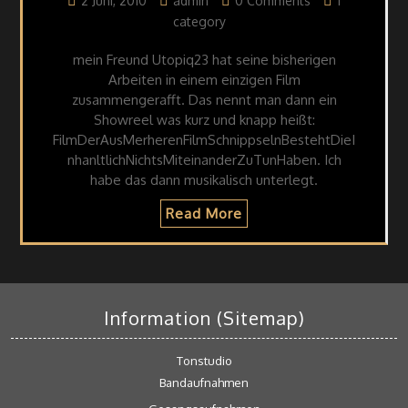
2 Juni, 2010
admin
0 Comments
1
category
mein Freund Utopiq23 hat seine bisherigen
Arbeiten in einem einzigen Film
zusammengerafft. Das nennt man dann ein
Showreel was kurz und knapp heißt:
FilmDerAusMerherenFilmSchnippselnBestehtDieI
nhanltlichNichtsMiteinanderZuTunHaben. Ich
habe das dann musikalisch unterlegt.
Read More
Information (Sitemap)
Tonstudio
Bandaufnahmen