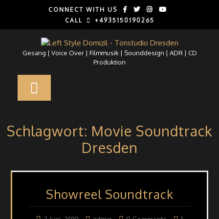
Skip
CONNECT WITH US
to
CALL
+4935150190265
content
Gesang | Voice Over | Filmmusik | Sounddesign | ADR | CD
Produktion
Open
Button
Schlagwort:
Movie Soundtrack
Dresden
Showreel Soundtrack