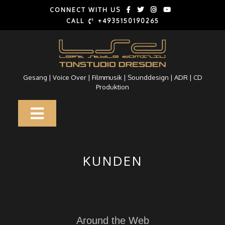
Skip
CONNECT WITH US
to
CALL
+4935150190265
content
Gesang | Voice Over | Filmmusik | Sounddesign | ADR | CD
Produktion
Open
Button
KUNDEN
Around the Web