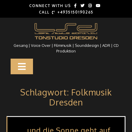
Skip
CONNECT WITH US
to
CALL
+4935150190265
content
Gesang | Voice Over | Filmmusik | Sounddesign | ADR | CD
Produktion
Open
Button
Schlagwort:
Folkmusik
Dresden
…und die Sonne geht auf