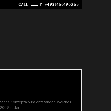
CALL
+4935150190265
rschönes Konzeptalbum entstanden, welches
 2009 in der