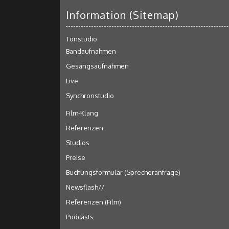
Information (Sitemap)
Tonstudio
Bandaufnahmen
Gesangsaufnahmen
Live
Synchronstudio
Film-Klang
Referenzen
Studios
Preise
Buchungsformular (Sprecheranfrage)
Newsflash//
Referenzen (Film)
Podcasts