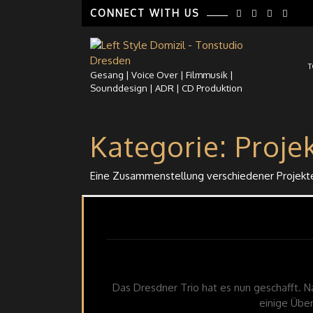
Skip
CONNECT WITH US
to
content
T
Gesang | Voice Over | Filmmusik |
Sounddesign | ADR | CD Produktion
Kategorie:
Proje
Eine Zusammenstellung verschiedener Projekte
Das Dresdner Trio hat es nun geschafft. N
einige Über