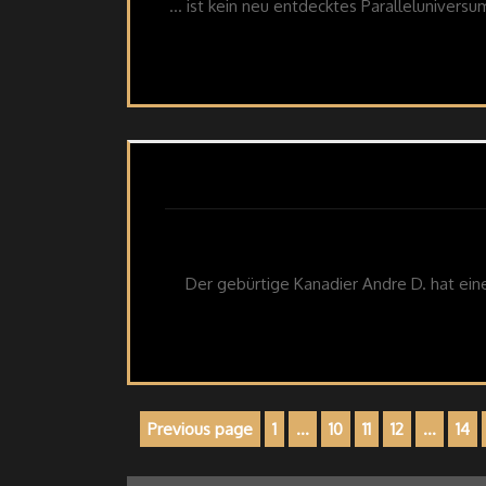
… ist kein neu entdecktes Paralleluniversum
Der gebürtige Kanadier Andre D. hat ein
Beitragsnavigation
Previous page
1
…
10
11
12
…
14
Page
Page
Page
Page
Pa